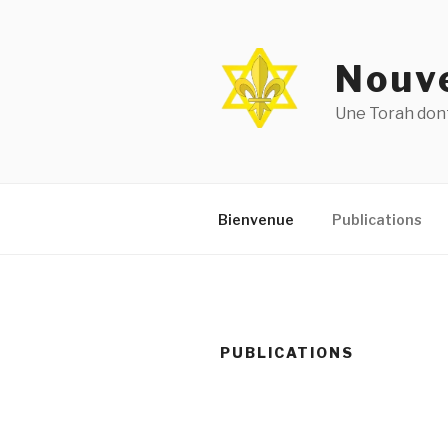
Aller
au
contenu
Nouve
principal
Une Torah dont
Bienvenue
Publications
PUBLICATIONS