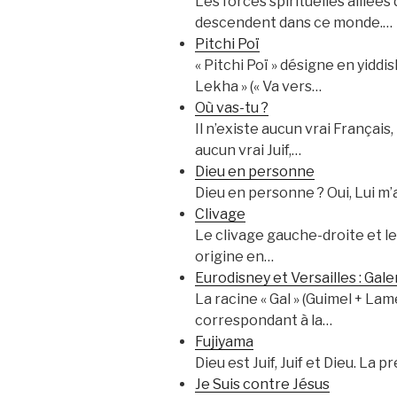
Les forces spirituelles alliée
descendent dans ce monde.…
Pitchi Poï
« Pitchi Poï » désigne en yiddish un « Trou perdu ». Pitchi 
Lekha » (« Va vers…
Où vas-tu ?
Il n’existe aucun vrai Français,
aucun vrai Juif,…
Dieu en personne
Dieu en personne ? Oui, Lui m’
Clivage
Le clivage gauche-droite et le
origine en…
Eurodisney et Versailles : Gale
La racine « Gal » (Guimel + Lamed) corresp
correspondant à la…
Fujiyama
Dieu est Juif, Juif et Dieu. La 
Je Suis contre Jésus