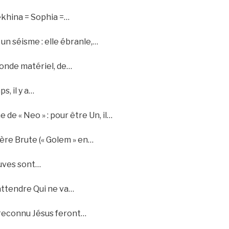
hekhina = Sophia =…
n séisme : elle ébranle,…
aire du monde matériel, de…
s, il y a…
e de « Neo » : pour être Un, il…
ière Brute (« Golem » en…
euves sont…
’attendre Qui ne va…
r reconnu Jésus feront…