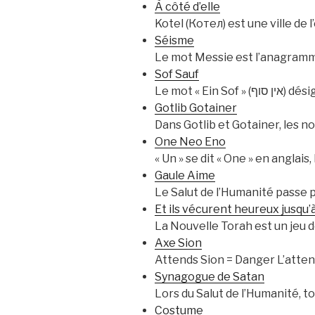
À côté d’elle
Kotel (Котел) est une ville de 
Séisme
Le mot Messie est l’anagramme
Sof Sauf
Le mot «
Gotlib Gotainer
Dans Gotlib et Gotainer, les n
One Neo Eno
« Un » se dit « One » en anglais
Gaule Aime
Le Salut de l’Humanité passe p
Et ils vécurent heureux jusqu’à
La Nouvelle Torah est un jeu d
Axe Sion
Attends Sion = Danger L’attente
Synagogue de Satan
Lors du Salut de l’Humanité, t
Costume