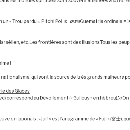
s dans les mondes spirituels sont souvent amenées à lutter en
Poïפיטשי פויGuematria ordinale = 100= guematria de « Lekh
 Israélien, etc.Les frontières sont des illusions.Tous les peup
aime !
 nationalisme, qui sont la source de très grands malheurs p
rie des Glaces
ond au Dévoilement (« Guilouy » en hébreu).גלOn retrouve par exemple le son
preuve en japonais : »Juif » est l’anagramme de « Fuji » (富士), q