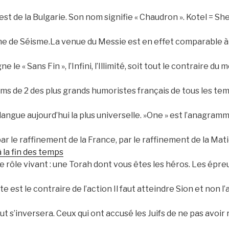
l’est de la Bulgarie. Son nom signifie « Chaudron ». Kotel = S
 de Séisme.La venue du Messie est en effet comparable à u
 Ein Sof » (אין סוף) désigne le « Sans Fin », l’Infini, l’Illimité, soit tout le contr
oms de 2 des plus grands humoristes français de tous les temp
, langue aujourd’hui la plus universelle. »One » est l’anagramm
ar le raffinement de la France, par le raffinement de la Mat
 la fin des temps
e rôle vivant : une Torah dont vous êtes les héros. Les épr
 est le contraire de l’action Il faut atteindre Sion et non l
out s’inversera. Ceux qui ont accusé les Juifs de ne pas avoi