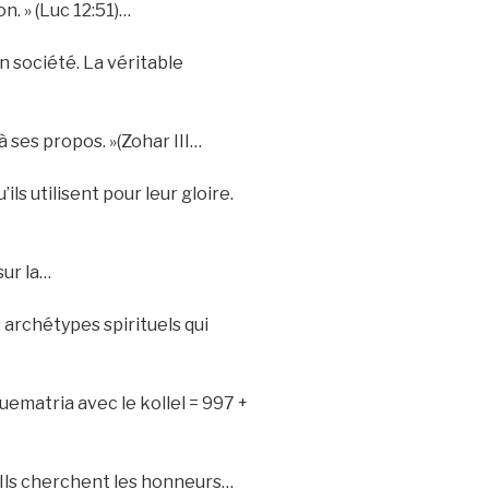
on. » (Luc 12:51)…
en société. La véritable
à ses propos. »(Zohar III…
ls utilisent pour leur gloire.
sur la…
 archétypes spirituels qui
. Ils cherchent les honneurs…