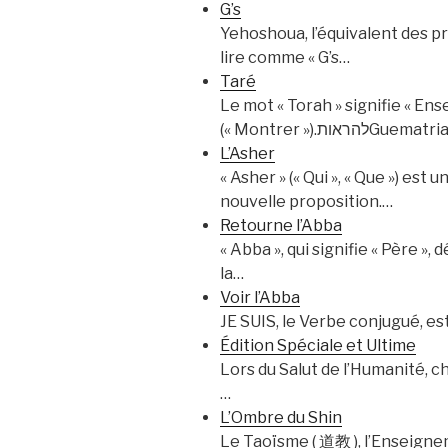
G’s
Yehoshoua, l’équivalent des prénoms Josué 
lire comme « G’s…
Taré
Le mot « Torah » signifie « Enseignement ».תורהOn retrouve sa raci
(« Montrer »).
L’Asher
« Asher » (« Qui », « Que ») es
nouvelle proposition.…
Retourne l’Abba
« Abba », qui signifie « Père »
la…
Voir l’Abba
JE SUIS, le Verbe conjugué, es
Édition Spéciale et Ultime
Lors du Salut de l’Humanité, c
…
L’Ombre du Shin
Le Taoïsme ( 道教 ), l’Enseignem