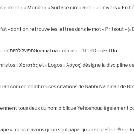
 « Terre », « Monde », « Surface circulaire », « Univers ». En héb
at » dont on retrouve les lettres dans le mot « Pritsout » (« D
« HaPoal Lihiot » (« Le Verbe Être »)הפועל להיותGuematria ordinale = 111 #DieuEstUn
Christos » Χριστὸς et « Logos » λόγος) désigne la discipline 
rah.com de nombreuses citations de Rabbi Na’hman de Bresle
iennent tous deux du nom biblique Yehoshoua également c
pape » : nous n’avons qu’un seul papa, qu’un seul Père. #G « O