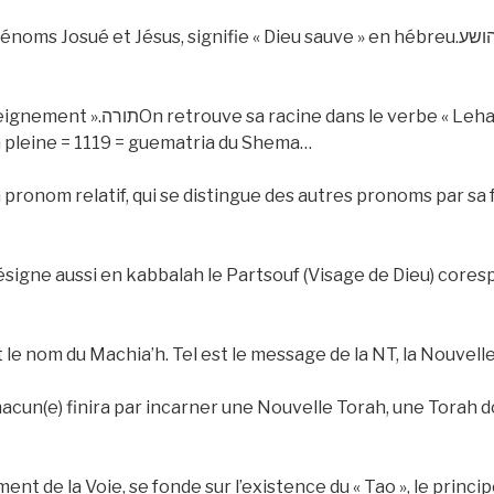
et Jésus, signifie « Dieu sauve » en hébreu.יהושע « Jesus » en anglais peut se
ne dans le verbe « Leharot »
להראותGuematria pleine = 1119 = guematria du Shema…
t un pronom relatif, qui se distingue des autres pronoms par sa
, désigne aussi en kabbalah le Partsouf (Visage de Dieu) core
t le nom du Machia’h. Tel est le message de la NT, la Nouvell
hacun(e) finira par incarner une Nouvelle Torah, une Torah do
ent de la Voie, se fonde sur l’existence du « Tao », le princ