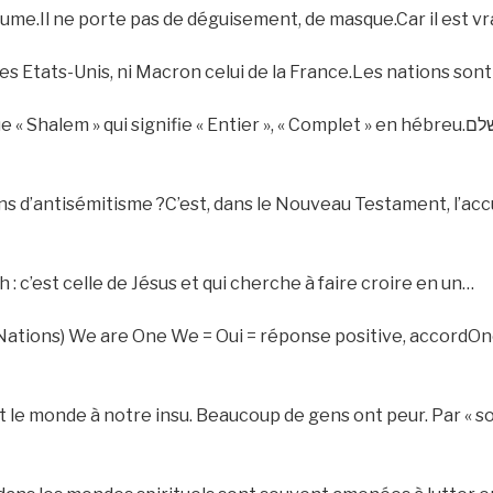
me.Il ne porte pas de déguisement, de masque.Car il est vrai
es Etats-Unis, ni Macron celui de la France.Les nations sont 
 qui signifie « Entier », « Complet » en hébreu.שלוםשלםOn atteint la dimension
ns d’antisémitisme ?C’est, dans le Nouveau Testament, l’accu
h : c’est celle de Jésus et qui cherche à faire croire en un…
 Nations) We are One We = Oui = réponse positive, accord
 le monde à notre insu. Beaucoup de gens ont peur. Par « soc