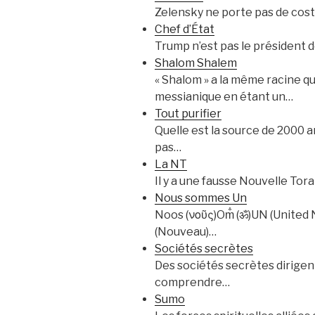
Zelensky ne porte pas de costu
Chef d’État
Trump n’est pas le président d
Shalom Shalem
« Shalom » a la même racine que « Shalem »
messianique en étant un…
Tout purifier
Quelle est la source de 2000 a
pas…
La NT
Il y a une fausse Nouvelle Tora
Nous sommes Un
Noos (νοῦς)Om̐ (ॐ)UN (United
(Nouveau)…
Sociétés secrètes
Des sociétés secrètes dirigent
comprendre…
Sumo