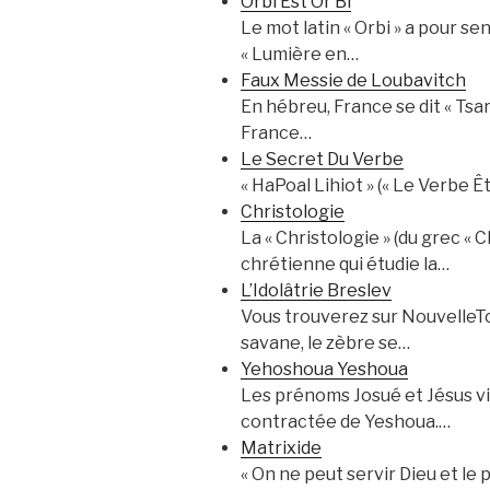
Orbi Est Or Bi
Le mot latin « Orbi » a pour sens
« Lumière en…
Faux Messie de Loubavitch
En hébreu, France se dit « Tsarf
France…
Le Secret Du Verbe
Christologie
La « Christologie » (du grec « 
chrétienne qui étudie la…
L’Idolâtrie Breslev
Vous trouverez sur NouvelleTo
savane, le zèbre se…
Yehoshoua Yeshoua
Les prénoms Josué et Jésus v
contractée de Yeshoua.…
Matrixide
« On ne peut servir Dieu et le 