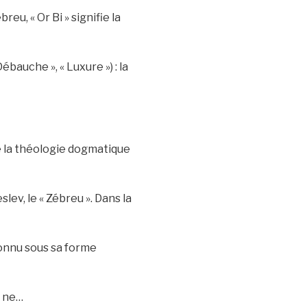
reu, « Or Bi » signifie la
ébauche », « Luxure ») : la
de la théologie dogmatique
v, le « Zébreu ». Dans la
onnu sous sa forme
n ne…