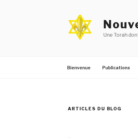
Aller
au
contenu
Nouve
principal
Une Torah dont
Bienvenue
Publications
ARTICLES DU BLOG