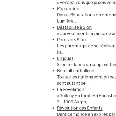
« Pensez-vous que je sois venu a
Réputation
Dans « Réputation » on entend «
Lumière,…
Déstabilise à Sion
« Qui veut mentir avance d’abo
Père vers Sion
Les parents qui ne se réalisent
Ils…
En joue !
Si on te donne un coup par hai
Bon Juif catholique
Toutes les nations sont en no
sont autant de…
La Révélation
« Guilouy HaTorah Ha’Hadashah » (« Dévoilement de 
3 = 1000 Aleph,…
Révolution des Enfants
Dans ce monde en exil, les par