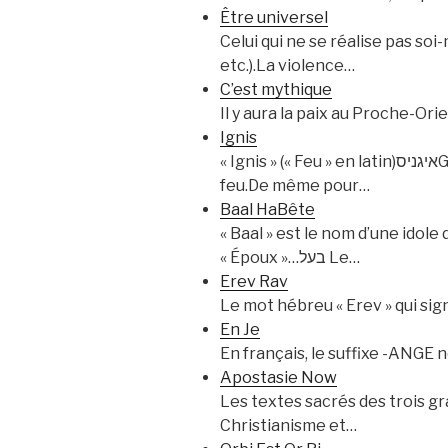
Être universel
Celui qui ne se réalise pas soi
etc.).La violence…
C’est mythique
Il y aura la paix au Proche-Ori
Ignis
« Ignis » (« Feu » en latin)איגניסGuematria ordinale = 53= guematria ordinale de « Torah »תורה La Torah est comparée à un
feu.De même pour…
Baal HaBête
« Baal » est le nom d’une idole
« Époux »…בעל Le…
Erev Rav
Le mot hébreu « Erev » qui sign
En Je
En français, le suffixe -ANGE 
Apostasie Now
Les textes sacrés des trois gr
Christianisme et…