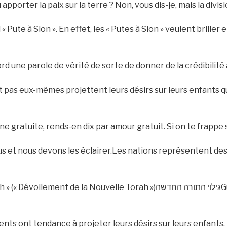
pporter la paix sur la terre ? Non, vous dis-je, mais la divisi
 Pute à Sion ». En effet, les « Putes à Sion » veulent briller 
rd une parole de vérité de sorte de donner de la crédibilité 
 pas eux-mêmes projettent leurs désirs sur leurs enfants qu’i
ne gratuite, rends-en dix par amour gratuit. Si on te frappe 
us et nous devons les éclairer.Les nations représentent des
la Nouvelle Torah »)גילוי התורה החדשהGuematria avec le kollel = 997 +
ents ont tendance à projeter leurs désirs sur leurs enfants