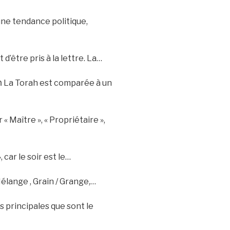
 une tendance politique,
d’être pris à la lettre. La…
« Maître », « Propriétaire »,
 car le soir est le…
Mélange , Grain / Grange,…
 principales que sont le