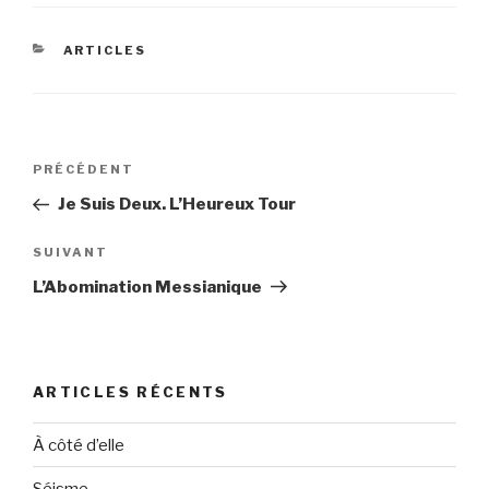
CATÉGORIES
ARTICLES
Navigation
Article
PRÉCÉDENT
de
précédent
Je Suis Deux. L’Heureux Tour
l’article
Article
SUIVANT
suivant
L’Abomination Messianique
ARTICLES RÉCENTS
À côté d’elle
Séisme