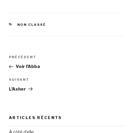
CATÉGORIES
NON CLASSÉ
Navigation
Article
PRÉCÉDENT
de
précédent
Voir l’Abba
l’article
Article
SUIVANT
suivant
L’Asher
ARTICLES RÉCENTS
À côté d’elle