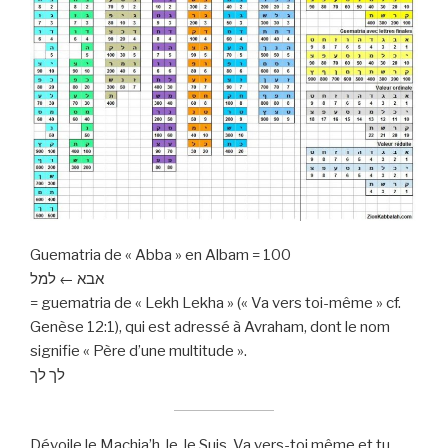
Guematria de « Abba » en Albam = 100
אבא ← למל
= guematria de « Lekh Lekha » (« Va vers toi-même » cf.
Genèse 12:1), qui est adressé à Avraham, dont le nom
signifie « Père d’une multitude ».
לך לך
Dévoile le Machia’h, le Je Suis. Va vers-toi même et tu