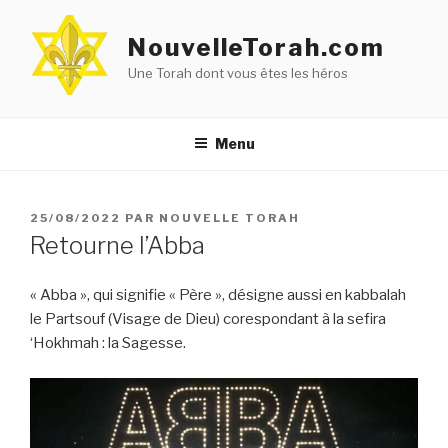
Aller
au
NouvelleTorah.com
contenu
Une Torah dont vous êtes les héros
principal
Menu
PUBLIÉ
25/08/2022
PAR
NOUVELLE TORAH
LE
Retourne l’Abba
« Abba », qui signifie « Père », désigne aussi en kabbalah
le Partsouf (Visage de Dieu) corespondant à la sefira
‘Hokhmah : la Sagesse.