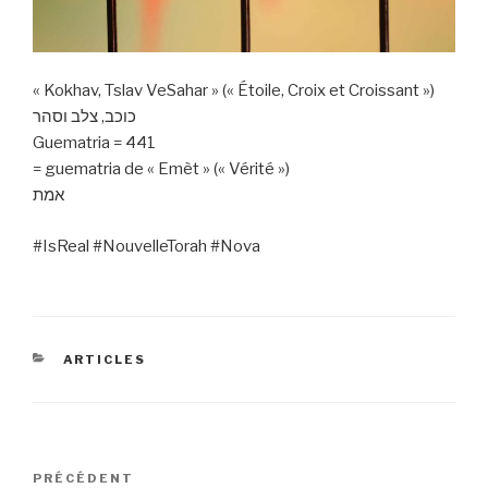
« Kokhav, Tslav VeSahar » (« Étoile, Croix et Croissant »)
כוכב, צלב וסהר
Guematria = 441
= guematria de « Emèt » (« Vérité »)
אמת
#IsReal #NouvelleTorah #Nova
CATÉGORIES
ARTICLES
Navigation
Article
PRÉCÉDENT