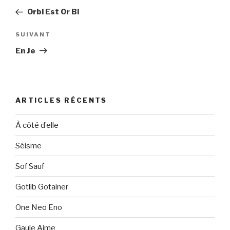
de
précédent
Orbi Est Or Bi
l’article
Article
SUIVANT
suivant
En Je
ARTICLES RÉCENTS
À côté d’elle
Séisme
Sof Sauf
Gotlib Gotainer
One Neo Eno
Gaule Aime