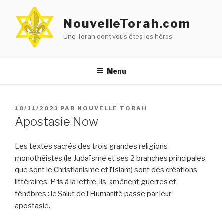
Aller
au
NouvelleTorah.com
contenu
Une Torah dont vous êtes les héros
principal
Menu
PUBLIÉ
10/11/2023
PAR
NOUVELLE TORAH
LE
Apostasie Now
Les textes sacrés des trois grandes religions
monothéistes (le Judaïsme et ses 2 branches principales
que sont le Christianisme et l’Islam) sont des créations
littéraires. Pris à la lettre, ils amènent guerres et
ténèbres : le Salut de l’Humanité passe par leur
apostasie.